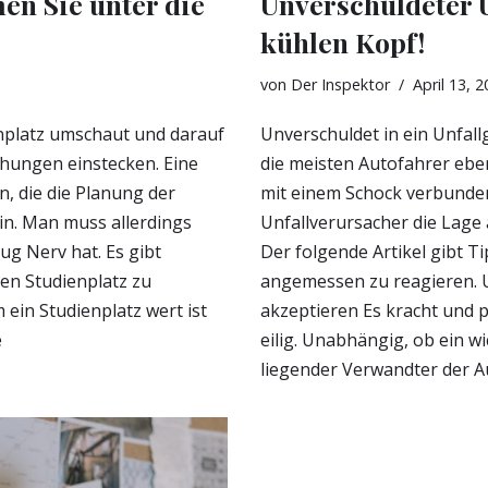
en Sie unter die
Unverschuldeter U
kühlen Kopf!
von
Der Inspektor
April 13, 
nplatz umschaut und darauf
Unverschuldet in ein Unfall
hungen einstecken. Eine
die meisten Autofahrer eb
, die die Planung der
mit einem Schock verbunden.
in. Man muss allerdings
Unfallverursacher die Lage a
g Nerv hat. Es gibt
Der folgende Artikel gibt Ti
en Studienplatz zu
angemessen zu reagieren. 
ein Studienplatz wert ist
akzeptieren Es kracht und p
e
eilig. Unabhängig, ob ein 
liegender Verwandter der 