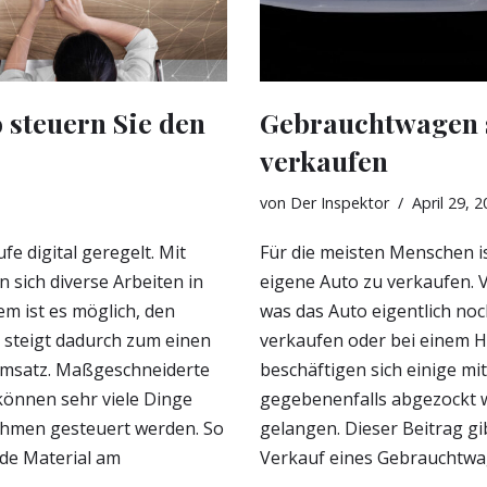
 steuern Sie den
Gebrauchtwagen s
verkaufen
von
Der Inspektor
April 29, 
e digital geregelt. Mit
Für die meisten Menschen i
sich diverse Arbeiten in
eigene Auto zu verkaufen. V
m ist es möglich, den
was das Auto eigentlich noc
l steigt dadurch zum einen
verkaufen oder bei einem Hä
Umsatz. Maßgeschneiderte
beschäftigen sich einige mi
können sehr viele Dinge
gegebenenfalls abgezockt 
ehmen gesteuert werden. So
gelangen. Dieser Beitrag g
nde Material am
Verkauf eines Gebrauchtwa