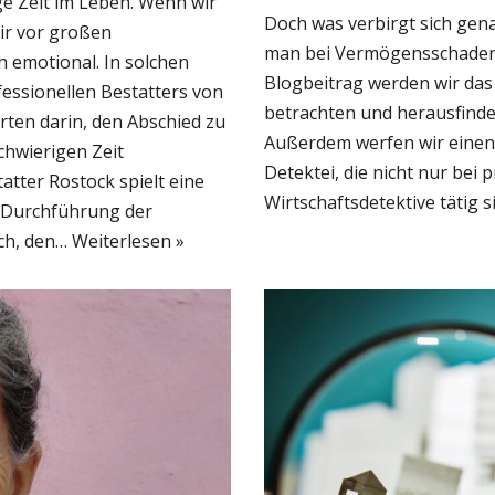
ge Zeit im Leben. Wenn wir
Doch was verbirgt sich gen
ir vor großen
man bei Vermögensschaden 
 emotional. In solchen
Blogbeitrag werden wir d
essionellen Bestatters von
betrachten und herausfinden
rten darin, den Abschied zu
Außerdem werfen wir einen B
chwierigen Zeit
Detektei, die nicht nur bei 
atter Rostock spielt eine
Wirtschaftsdetektive tätig 
d Durchführung der
ich, den…
Weiterlesen »