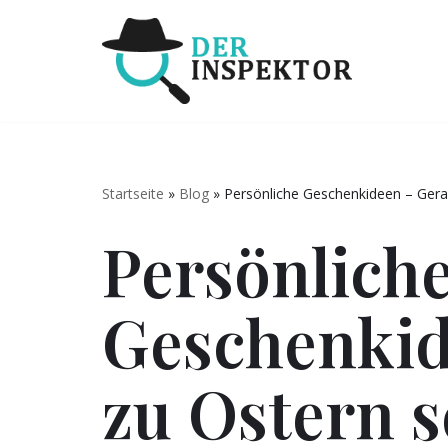
Zum
Inhalt
springen
Startseite
»
Blog
»
Persönliche Geschenkideen – Gerad
Persönlich
Geschenkid
zu Ostern s