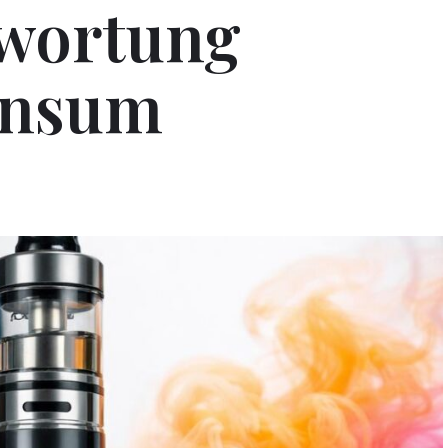
wortung
onsum